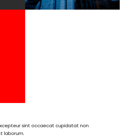
2
. Excepteur sint occaecat cupidatat non
st laborum.