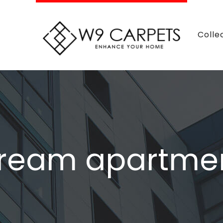
Colle
ream apartme