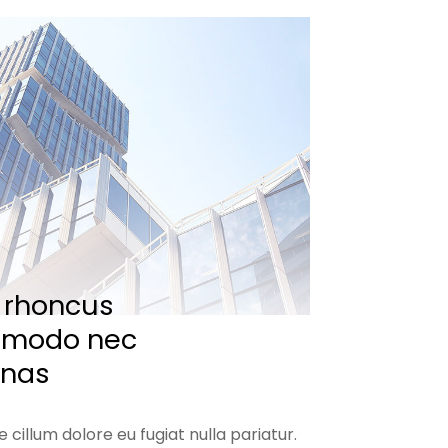
 rhoncus
mmodo nec
enas
e cillum dolore eu fugiat nulla pariatur.